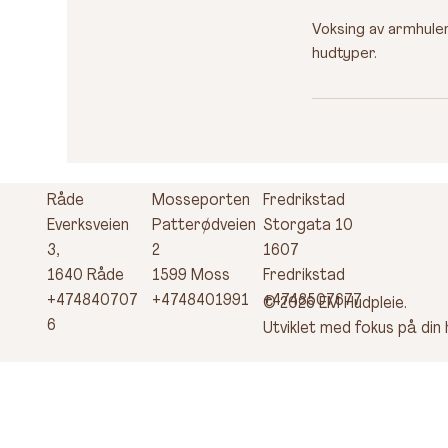
Voksing av armhuler
hudtyper.
Råde
Mosseporten
Fredrikstad
Everksveien
Patterødveien
Storgata 10
3,
2
1607
1640 Råde
1599 Moss
Fredrikstad
+474840707
+4748401991
+4748507677
© 2026 EM Hudpleie.
6
Utviklet med fokus på din