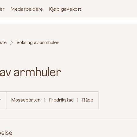
er
Medarbeidere
Kjøp gavekort
iste
Voksing av armhuler
 av armhuler
r
Mosseporten
|
Fredrikstad
|
Råde
velse