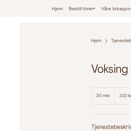
Hjem
Bestill time
Våre lokasjon
Hjem
Tjenestel
Voksing
310
norske
30 min
3
310 k
kroner
0
m
i
n
Tjenestebeskri