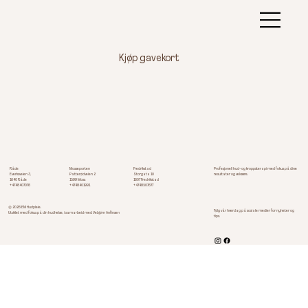
Kjøp gavekort
Råde
Fredrikstad
Mosseporten
Profesjonell hud- og kroppsterapi med fokus på dine
Everksveien 3,
Storgata 10
Patterødveien 2
resultater og velvære.
1640 Råde
1607 Fredrikstad
1599 Moss
+4748407076
+4748507677
+4748401991
© 2026 EM Hudpleie.
Følg vår hverdag på sosiale medier for nyheter og
Utviklet med fokus på din hudhelse, i samarbeid med Vebjørn Anfinsen
tips.​